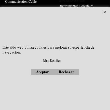
Communication Cable
Instrumentos Forestales
Equipos para Geología
Escuadras Opticas
Distanciometros Laser
Repuestos y Servicio
Drone, UAV
Hitos y Clavos Topograficos
Escuadras Opticas, Nivel
Transito
Estaciones Totales Kolida
Estaciones Totales X-Meter
Este sitio web utiliza cookies para mejorar su experiencia de
Teodolitos Electronicos
navegación.
Risk Warning
Mas Detalles
Aceptar
Rechazar
SOUTHGEOSYSTEMS
solicitar cotización personalizada a:
e-mail:
sales@southgeosystems.com
--------------------------------------------------