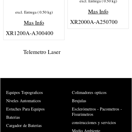
excl. Entrega
0.50
kg
Mas Info
excl. Entrega
0.50
kg
XR2000A-A250700
Mas Info
XR1200A-A300400
Telemetro Laser
Equipos Topograficos
Colimadores opticos
Niveles Automaticos
Brujulas
Estuches Para Equipos
Esclerómetros - Pacometros -
Fisurimetros
Baterias
construcciones y servicios
Cargador de Baterias
Medio Ambiente